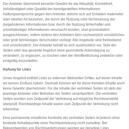
Der Anbieter übernimmt keinerlei Gewähr für die Aktualität, Korrektheit,
Vollständigkeit oder Qualität der bereitgestellten Informationen.
Haftungsansprüche gegen den Anbieter, welche sich auf Schäden materieller
oder ideeller Art beziehen, die durch die Nutzung oder Nichtnutzung der
dargebotenen Informationen bzw. durch die Nutzung fehlerhafter und
unvollständiger Informationen verursacht wurden, sind grundsätzlich
ausgeschlossen, sofern seitens des Anbieters kein nachweislich vorsätzliches
oder grob fahrlässiges Verschulden vorliegt. Alle Angebote sind freibleibend
und unverbindlich. Der Anbieter behält es sich ausdrücklich vor, Teile der
Seiten oder das gesamte Angebot ohne gesonderte Ankündigung zu
verändern, zu ergänzen, zu löschen oder die Veröffentlichung zeitweise oder
endgültig einzustellen.
Haftung für Links
Unser Angebot enthält Links zu externen Webseiten Dritter, auf deren Inhalte
wir keinen Einfluss haben. Deshalb können wir für diese fremden Inhalte auch
keine Gewähr übernehmen. Für die Inhalte der verlinkten Seiten ist stets der
jeweilige Anbieter oder Betreiber der Seiten verantwortlich. Die verlinkten
Seiten wurden zum Zeitpunkt der Verlinkung auf mögliche Rechtsverstöße
überprüft. Rechtswidrige Inhalte waren zum Zeitpunkt der Verlinkung nicht
erkennbar.
Eine permanente inhaltliche Kontrolle der verlinkten Seiten ist jedoch ohne
konkrete Anhaltspunkte einer Rechtsverletzung nicht zumutbar. Bei
Bekanntwerden von Rechtsverletzungen werden wir derartige Links