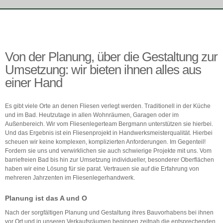
Von der Planung, über die Gestaltung zur
Umsetzung: wir bieten ihnen alles aus
einer Hand
Es gibt viele Orte an denen Fliesen verlegt werden. Traditionell in der Küche
und im Bad. Heutzutage in allen Wohnräumen, Garagen oder im
Außenbereich. Wir vom Fliesenlegerteam Bergmann unterstützen sie hierbei.
Und das Ergebnis ist ein Fliesenprojekt in Handwerksmeisterqualität. Hierbei
scheuen wir keine komplexen, komplizierten Anforderungen. Im Gegenteil!
Fordern sie uns und verwirklichen sie auch schwierige Projekte mit uns. Vom
barriefreien Bad bis hin zur Umsetzung individueller, besonderer Oberflächen
haben wir eine Lösung für sie parat. Vertrauen sie auf die Erfahrung von
mehreren Jahrzenten im Fliesenlegerhandwerk.
Planung ist das A und O
Nach der sorgfältigen Planung und Gestaltung ihres Bauvorhabens bei ihnen
vor Ort und in unseren Verkaufsräumen beginnen zeitnah die entsprechenden