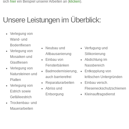
sich
hier
ein Beispiel unserer Arbeiten an (
klicken
).
Unsere Leistungen im Überblick:
Verlegung von
Wand- und
Bodenfliesen
Neubau und
Verfugung und
Verlegung von
Altbausanierung
Silikonierung
Mosaiken und
Einbau von
Abdichtung im
Glasfliesen
Fensterbänken
Nassbereich
Verlegung von
Badmodernisierung,
Entkopplung von
Natursteinen und
auch barrierefrei
kritischen Untergründen
Platten
Reparaturarbeiten
Einbau versch.
Verlegung von
Abriss und
Flieseneckschutzschienen
Estrich sowie
Entsorgung
Kleinauftragsdienst
Gefälleestrich
Trockenbau- und
Mauerarbeiten